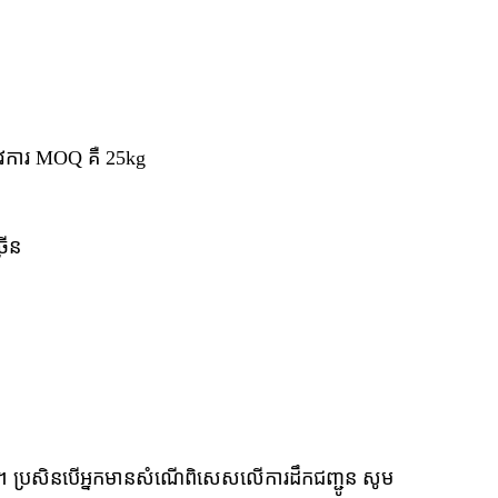
ូវការ MOQ គឺ 25kg
រើន
្រ។ ប្រសិនបើអ្នកមានសំណើពិសេសលើការដឹកជញ្ជូន សូម