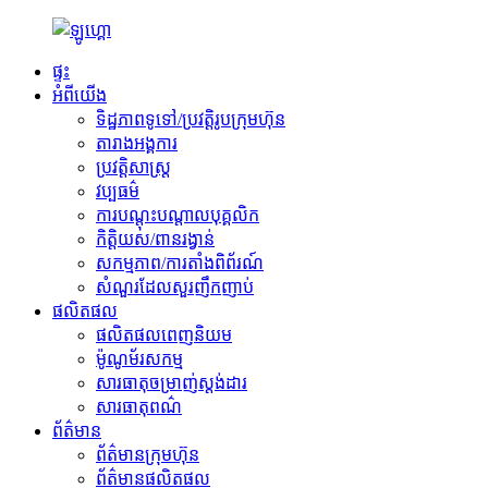
ផ្ទះ
អំពីយើង
ទិដ្ឋភាពទូទៅ/ប្រវត្តិរូបក្រុមហ៊ុន
តារាងអង្គការ
ប្រវត្តិសាស្ត្រ
វប្បធម៌
ការបណ្តុះបណ្តាលបុគ្គលិក
កិត្តិយស/ពានរង្វាន់
សកម្មភាព/ការតាំងពិព័រណ៍
សំណួរដែលសួរញឹកញាប់
ផលិតផល
ផលិតផលពេញនិយម
ម៉ូណូម័រសកម្ម
សារធាតុចម្រាញ់ស្តង់ដារ
សារធាតុពណ៌
ព័ត៌មាន
ព័ត៌មានក្រុមហ៊ុន
ព័ត៌មានផលិតផល