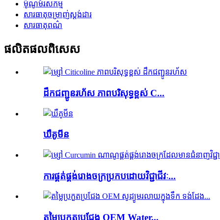
ម៉ូណូម័រសកម្ម
សារធាតុចម្រាញ់ស្តង់ដារ
សារធាតុពណ៌
ផលិតផល​ពិសេស
ដឹកជញ្ជូនរហ័ស ភាពបរិសុទ្ធខ្ពស់ C...
ឃឺគូមីន
ការផ្គត់ផ្គង់រោងចក្រប្រកបដោយវិជ្ជាជីវៈ...
តម្លៃប្រកួតប្រជែង OEM Water...