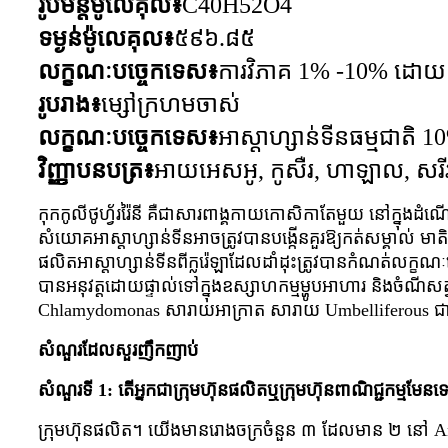
រូបមន្តម៉ូលេគុល៖
C40H52O4
ទម្ងន់ម៉ូលេគុល៖
៥៩៦.៨៥
លក្ខណៈបច្ចេកទេស៖
ការវិភាគ 1% -10% ដោ
រូបរាង៖
ម្សៅក្រហមចាស់
លក្ខណៈបច្ចេកទេស៖
អាស្តាហ្សាន់ទីនធម្មជាតិ
វិញ្ញាបនបត្រ៖
អាយអេសអូ, កូសឺរ, ហាឡាល, សរីរា
កុកកូលីថូហ្វ័ររ៉ៃនី គឺជាសារពាង្គកាយកោសិកាតែមួយ នៅក្នុងដំណើរកា
សំយោគអាស្តាហ្សាន់ទីនអាចត្រូវបានបង្កើនគួរឱ្យកត់សម្គាល់ មាត
ផលិតអាស្តាហ្សាន់ទីនពីក្លរ៉េឡាដែលដាំដុះត្រូវបានកំណត់ល
បានអនុវត្តដោយផ្ទាល់ទៅក្នុងឧស្សាហកម្មម្ហូបអាហារ និងចំណីស
Chlamydomonas សារាយអាក្រាត សារាយ Umbelliferous ជាដើម
សំណួរដែលសួរញឹកញាប់
សំណួរទី 1: តើអ្នកជាក្រុមហ៊ុនផលិតឬក្រុមហ៊ុនពាណិជ្ជកម្មមែនទ
ក្រុមហ៊ុនផលិត។ យើងមានរោងចក្រចំនួន ៣ ដែលមាន ២ នៅ An