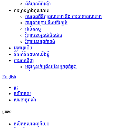
ព័ត៌មានពិព័រណ៍
ការគ្រប់គ្រងគុណភាព
ការត្រួតពិនិត្យគុណភាព និង ការធានាគុណភាព
ការស្រាវជ្រាវ និងអភិវឌ្ឍន៍
ផលិតកម្ម
វិញ្ញាបនបត្រផលិតផល
វិញ្ញាបនបត្រប៉ាតង់
វត្ថុធាតុដើម
ទំនាក់ទំនងមកយើងខ្ញុំ
ការរកឃើញ
មគ្គុទ្ទេសក៍ជ្រើសរើសអ្នកផ្គត់ផ្គង់
English
ផ្ទះ
ផលិតផល
សារធាតុពណ៌
ប្រភេទ
ផលិតផលពេញនិយម