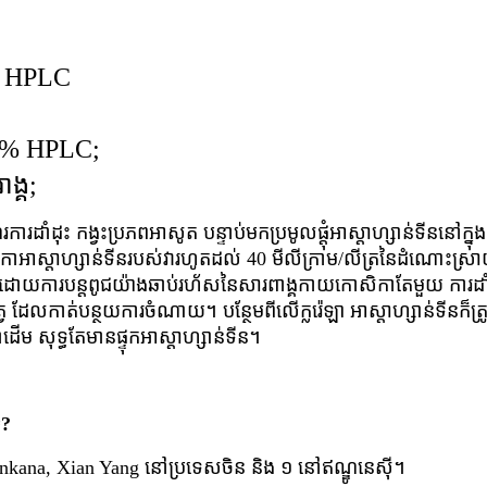
យ HPLC
 10% HPLC;
ង្គ;
រដាំដុះ កង្វះប្រភពអាសូត បន្ទាប់មកប្រមូលផ្តុំអាស្តាហ្សាន់ទីននៅក្នុង
ិកាអាស្តាហ្សាន់ទីនរបស់វារហូតដល់ 40 មីលីក្រាម/លីត្រនៃដំណោះស្រាយ
ក្ខណៈដោយការបន្តពូជយ៉ាងឆាប់រហ័សនៃសារពាង្គកាយកោសិកាតែមួយ ការ
ត្វ ដែលកាត់បន្ថយការចំណាយ។ បន្ថែមពីលើក្លរ៉េឡា អាស្តាហ្សាន់ទីន
 សុទ្ធតែមានផ្ទុកអាស្តាហ្សាន់ទីន។
េ?
kana, Xian Yang នៅប្រទេសចិន និង ១ នៅឥណ្ឌូនេស៊ី។