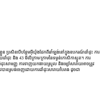
ខ្លួន ប្រសិនបើបន្ថែមអ៊ីយ៉ុងដែកពីរវ៉ាឡង់នៅក្នុងឧបករណ៍ដាំដុះ ការ
ដាំដុះ និង 43 មីលីក្រាម/ក្រាមនៃទម្ងន់កោសិកាស្ងួត។ ការ
ដាំដុះសាមញ្ញ ការទាញយកងាយស្រួល និងម្សៅសារាយអាចត្រូវ
ក៏ត្រូវបានស្រង់ចេញដោយការដាំដុះសារាយបៃតង ដូចជា