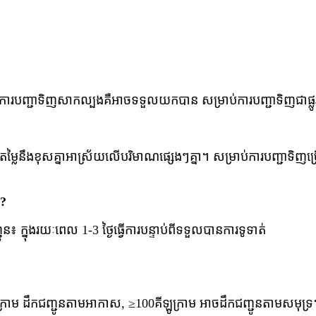
ារបញ្ជាទិញសាកល្បងគឺអាចទទួលយកបាន សម្រាប់ការបញ្ជាទិញជាផ្ល
្លៃនឹងខុសគ្នាអាស្រ័យលើបរិមាណផ្សេងៗគ្នា។ សម្រាប់ការបញ្ជាទិញច្
ន?
្នុងរយៈពេល 1-3 ថ្ងៃធ្វើការបន្ទាប់ពីទទួលបានការទូទាត់
ក្រាម ដឹកជញ្ជូនតាមអាកាស, ≥100គីឡូក្រាម អាចដឹកជញ្ជូនតាមសមុទ