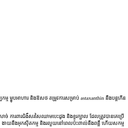
ម្ម ម្ហូបអាហារ និងឱសថ តម្រូវការសម្រាប់ astaxanthin នឹងបន្តកើន
ាំងដុំសាច់ ការពារជំងឺសរសៃឈាមបេះដូង និងខួរក្បាល ដែលត្រូវបានគេប្រើ
្ពស់ ងាយនឹងអុកស៊ីតកម្ម និងរលួយនៅពេលប៉ះពាល់នឹងពន្លឺ ហើយសកម្ម