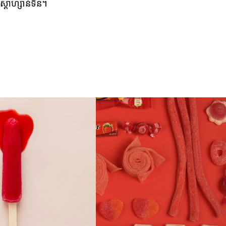
ស្តាហ្សាន់ទីន។