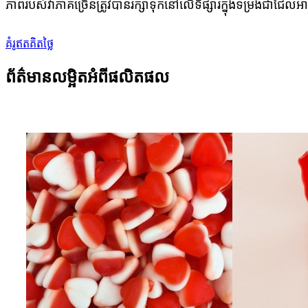
ភាពរបស់វាភាគច្រើនត្រូវបានរក្សាទុកនៅលើទីផ្សារក្នុងទម្រង់ជាជែលអា
គំរូឥតគិតថ្លៃ
ព័ត៌មានលម្អិតអំពីផលិតផល