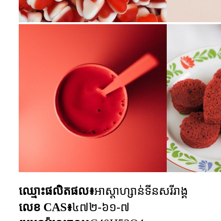
ឈ្មោះផលិតផល៖
អាស្តាហ្សាន់ទីនសរីរាង្គ
លេខ CAS៖
៤៧២-៦១-៧