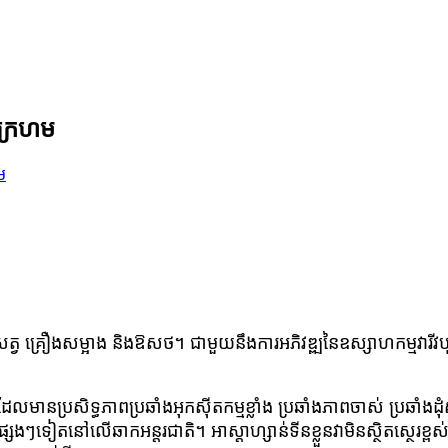
ក្រហម
វ គ្រឿងសម្អាង និងឱសថ។ ជាមួយនឹងការអភិវឌ្ឍនៃឧស្សាហកម្មវារីវប្បក
៊ីត ដែលមានប្រសិទ្ធភាពប្រឆាំងអុកស៊ីតកម្មខ្លាំង ប្រឆាំងភាពចាស់ ប្រឆ
សេងៗទៀតនៅលើឆាកអន្តរជាតិ។ អាស្តាហ្សាន់ទីនខ្លួនវាមិនស្ថិតស្ថេរខ