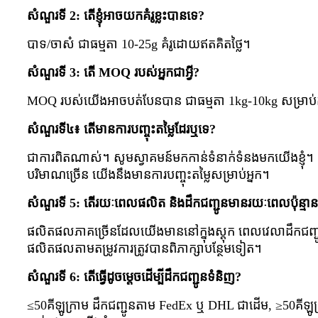
សំណួរទី 2: តើខ្ញុំអាចយកគំរូខ្លះបានទេ?
បាទ/ចាស៎ ជាធម្មតា 10-25g គំរូដោយឥតគិតថ្លៃ។
សំណួរទី 3: តើ MOQ របស់អ្នកជាអ្វី?
MOQ របស់យើងអាចបត់បែនបាន ជាធម្មតា 1kg-10kg សម្រាប់ក
សំណួរទី៤៖ តើមានការបញ្ចុះតម្លៃដែរឬទេ?
ជាការពិតណាស់។ សូមស្វាគមន៍មកកាន់ទំនាក់ទំនងមកយើងខ្ញុំ។ តម
បរិមាណច្រើន យើងនឹងមានការបញ្ចុះតម្លៃសម្រាប់អ្នក។
សំណួរទី 5: តើរយៈពេលផលិត និងដឹកជញ្ជូនមានរយៈពេលប៉ុន្មា
ផលិតផលភាគច្រើនដែលយើងមាននៅក្នុងស្តុក ពេលវេលាដឹកជញ្ជូន៖ ក
ផលិតផលតាមតម្រូវការត្រូវបានពិភាក្សាបន្ថែមទៀត។
សំណួរទី 6: តើធ្វើដូចម្តេចដើម្បីដឹកជញ្ជូនទំនិញ?
≤50គីឡូក្រាម ដឹកជញ្ជូនតាម FedEx ឬ DHL ជាដើម, ≥50គីឡូ