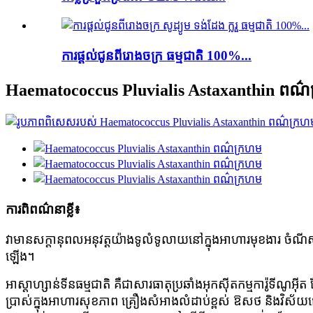
ការផ្តល់ជូនពីរោងចក្រ ធម្មជាតិ 100%...
Haematococcus Pluvialis Astaxanthin ពណ៌
ការពិពណ៌នាខ្លី៖
វាមានសក្តានុពលអនុវត្តយ៉ាងទូលំទូលាយនៅក្នុងអាហារមុខងារ ចំណីសត្
ឡើង។
អាស្តាហ្សាន់ទីនធម្មជាតិ គឺជាសារធាតុប្រឆាំងអុកស៊ីតកម្មការ៉ូទីណូអ
ប្រាស់ក្នុងអាហារសុខភាព គ្រឿងសំអាងលំដាប់ខ្ពស់ ឱសថ និងវិស័យផ្