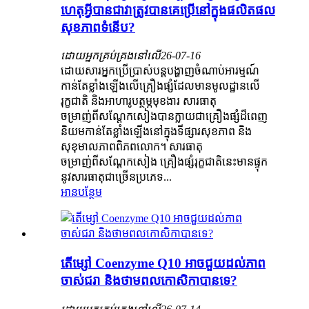
ហេតុអ្វីបានជាវាត្រូវបានគេប្រើនៅក្នុងផលិតផល
សុខភាពទំនើប?
ដោយអ្នកគ្រប់គ្រងនៅលើ
26-07-16
ដោយសារអ្នកប្រើប្រាស់បន្តបង្ហាញចំណាប់អារម្មណ៍
កាន់តែខ្លាំងឡើងលើគ្រឿងផ្សំដែលមានមូលដ្ឋានលើ
រុក្ខជាតិ និងអាហារូបត្ថម្ភមុខងារ សារធាតុ
ចម្រាញ់ពីសណ្តែកសៀងបានក្លាយជាគ្រឿងផ្សំដ៏ពេញ
និយមកាន់តែខ្លាំងឡើងនៅក្នុងទីផ្សារសុខភាព និង
សុខុមាលភាពពិភពលោក។ សារធាតុ
ចម្រាញ់ពីសណ្តែកសៀង គ្រឿងផ្សំរុក្ខជាតិនេះមានផ្ទុក
នូវសារធាតុជាច្រើនប្រភេទ...
អានបន្ថែម
តើម្សៅ Coenzyme Q10 អាចជួយដល់ភាព
ចាស់ជរា និងថាមពលកោសិកាបានទេ?