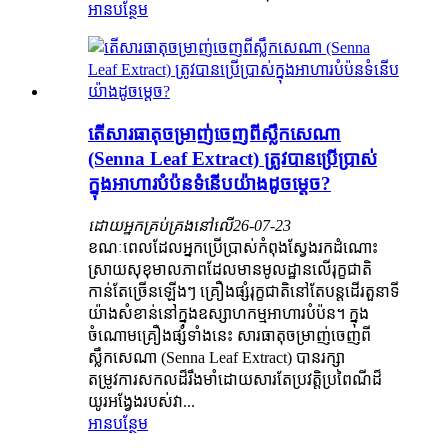
អានបន្ថែម
តើសារធាតុចម្រាញ់ចេញពីស្លឹកសេណា
(Senna Leaf Extract) ត្រូវបានប្រើប្រាស់
ក្នុងអាហារបំប៉នទំនើបយ៉ាងដូចម្តេច?
ដោយអ្នកគ្រប់គ្រងនៅលើ
26-07-23
ខណៈពេលដែលអ្នកប្រើប្រាស់កំពុងស្វែងរកដំណោះ
ស្រាយសុខុមាលភាពដែលមានមូលដ្ឋានលើរុក្ខជាតិ
កាន់តែច្រើនឡើងៗ គ្រឿងផ្សំរុក្ខជាតិនៅតែបន្តដើរតួនាទី
យ៉ាងសំខាន់នៅក្នុងឧស្សាហកម្មអាហារបំប៉ន។ ក្នុង
ចំណោមគ្រឿងផ្សំទាំងនេះ សារធាតុចម្រាញ់ចេញពី
ស្លឹកសេណា (Senna Leaf Extract) បានរក្សា
តម្រូវការសកលដ៏រឹងមាំដោយសារតែប្រវត្តិប្រពៃណីដ៏
យូរអង្វែងរបស់វា...
អានបន្ថែម