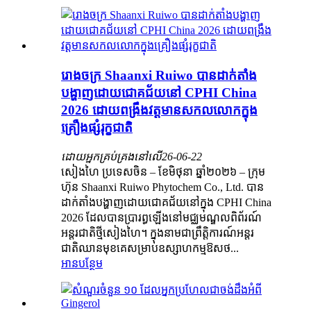
រោងចក្រ Shaanxi Ruiwo បានដាក់តាំង
បង្ហាញដោយជោគជ័យនៅ CPHI China
2026 ដោយពង្រឹងវត្តមានសកលលោកក្នុង
គ្រឿងផ្សំរុក្ខជាតិ
ដោយអ្នកគ្រប់គ្រងនៅលើ
26-06-22
សៀងហៃ ប្រទេសចិន – ខែមិថុនា ឆ្នាំ២០២៦ – ក្រុម
ហ៊ុន Shaanxi Ruiwo Phytochem Co., Ltd. បាន
ដាក់តាំងបង្ហាញដោយជោគជ័យនៅក្នុង CPHI China
2026 ដែលបានប្រារព្ធឡើងនៅមជ្ឈមណ្ឌលពិព័រណ៍
អន្តរជាតិថ្មីសៀងហៃ។ ក្នុងនាមជាព្រឹត្តិការណ៍អន្តរ
ជាតិឈានមុខគេសម្រាប់ឧស្សាហកម្មឱសថ...
អានបន្ថែម