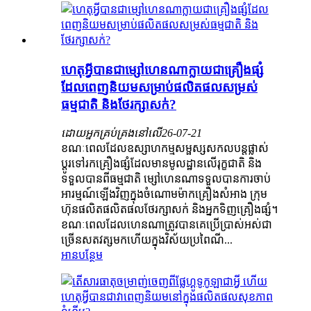
ហេតុអ្វីបានជាម្សៅហេនណាក្លាយជាគ្រឿងផ្សំ
ដែលពេញនិយមសម្រាប់ផលិតផលសម្រស់
ធម្មជាតិ និងថែរក្សាសក់?
ដោយអ្នកគ្រប់គ្រងនៅលើ
26-07-21
ខណៈពេលដែលឧស្សាហកម្មសម្ផស្សសកលបន្តផ្លាស់
ប្តូរទៅរកគ្រឿងផ្សំដែលមានមូលដ្ឋានលើរុក្ខជាតិ និង
ទទួលបានពីធម្មជាតិ ម្សៅហេនណាទទួលបានការចាប់
អារម្មណ៍ឡើងវិញក្នុងចំណោមម៉ាកគ្រឿងសំអាង ក្រុម
ហ៊ុនផលិតផលិតផលថែរក្សាសក់ និងអ្នកទិញគ្រឿងផ្សំ។
ខណៈពេលដែលហេនណាត្រូវបានគេប្រើប្រាស់អស់ជា
ច្រើនសតវត្សមកហើយក្នុងវិស័យប្រពៃណី...
អានបន្ថែម