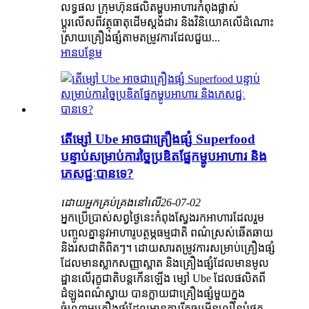
លទ្ធផល ក្រុមហ៊ុនផលិតម្ហូបអាហារកំពុងផ្លាស់
ប្តូរលើសពីវត្ថុធាតុដើមស្តង់ដារ និងវិនិយោគលើដំណោះ
ស្រាយគ្រឿងផ្សំតាមតម្រូវការដែលជួយ...
អានបន្ថែម
តើម្សៅ Ube អាចជាគ្រឿងផ្សំ Superfood
បន្ទាប់សម្រាប់ការច្នៃប្រឌិតផ្នែកម្ហូបអាហារ និង
ភេសជ្ជៈបានទេ?
ដោយអ្នកគ្រប់គ្រងនៅលើ
26-07-02
អ្នកប្រើប្រាស់សព្វថ្ងៃនេះកំពុងស្វែងរកអាហារដែលរួម
បញ្ចូលគ្នានូវអាហារូបត្ថម្ភធម្មជាតិ ពណ៌ស្រស់ឆើតឆាយ
និងរសជាតិពិតៗ។ ដោយសារតម្រូវការសម្រាប់គ្រឿងផ្សំ
ដែលមានស្លាកសញ្ញាស្អាត និងគ្រឿងផ្សំដែលមានមូល
ដ្ឋានលើរុក្ខជាតិបន្តកើនឡើង ម្សៅ Ube ដែលផលិតពី
ដំឡូងពណ៌ស្វាយ បានក្លាយជាគ្រឿងផ្សំមួយក្នុង
ចំណោមគ្រឿងផ្សំដែលមានការរីកចម្រើនលឿនបំផុត...