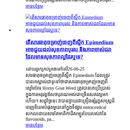
អានបន្ថែម
តើសារធាតុចម្រាញ់ចេញពីស្លឹក Epimedium
អាចជួយដល់សុខភាពបុរស និងភាពចាស់ជរា
ដែលមានសុខភាពល្អដែរឬទេ?
ដោយអ្នកគ្រប់គ្រងនៅលើ
26-06-25
សារធាតុចម្រាញ់ចេញពីស្លឹក Epimedium ដែលត្រូវ
បានគេស្គាល់ជាទូទៅថាជាសារធាតុចម្រាញ់ចេញពី
ស្មៅពពែរ Horny Goat Weed ត្រូវបានគេប្រើប្រាស់
ក្នុងការអនុវត្តឱសថបុរាណអស់ជាច្រើនសតវត្សមក
ហើយ។ សព្វថ្ងៃនេះ វាបានក្លាយជាគ្រឿងផ្សំរុក្ខសាស្ត្រដ៏
ពេញនិយមបំផុតមួយនៅក្នុងទីផ្សារ nutraceutical
សកលដោយសារតែមាតិកាដ៏សម្បូរបែបរបស់វានៃ
flavonoids, pa...
អានបន្ថែម