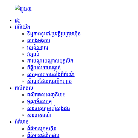
ផ្ទះ
អំពីយើង
ទិដ្ឋភាពទូទៅ/ប្រវត្តិរូបក្រុមហ៊ុន
តារាងអង្គការ
ប្រវត្តិសាស្ត្រ
វប្បធម៌
ការបណ្តុះបណ្តាលបុគ្គលិក
កិត្តិយស/ពានរង្វាន់
សកម្មភាព/ការតាំងពិព័រណ៍
សំណួរដែលសួរញឹកញាប់
ផលិតផល
ផលិតផលពេញនិយម
ម៉ូណូម័រសកម្ម
សារធាតុចម្រាញ់ស្តង់ដារ
សារធាតុពណ៌
ព័ត៌មាន
ព័ត៌មានក្រុមហ៊ុន
ព័ត៌មានផលិតផល