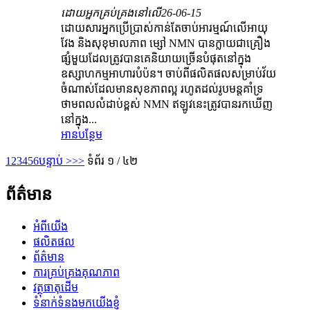
ដោយអ្នកគ្រប់គ្រងនៅលើ
26-06-15
ដោយសារអ្នកប្រើប្រាស់កាន់តែចាប់អារម្មណ៍លើអាយុ
វែង និងសុខុមាលភាព ម្សៅ NMN បានក្លាយជាគ្រឿង
ផ្សំមួយដែលត្រូវបានគេនិយាយច្រើនបំផុតនៅក្នុង
ឧស្សាហកម្មអាហារបំប៉ន។ ចាប់ពីផលិតផលសម្រាប់វ័យ
ចំណាស់ដែលមានសុខភាពល្អ រហូតដល់រូបមន្តគាំទ្រ
ថាមពលលំដាប់ខ្ពស់ NMN ឥឡូវនេះត្រូវបានរកឃើញ
នៅក្នុង...
អានបន្ថែម
1
2
3
4
5
6
បន្ទាប់ >
>>
ទំព័រ ១ / ៤២
ព័ត៌មាន
អំពីយើង
ផលិតផល
ព័ត៌មាន
ការគ្រប់គ្រងគុណភាព
វត្ថុធាតុដើម
ទំនាក់ទំនងមកយើងខ្ញុំ