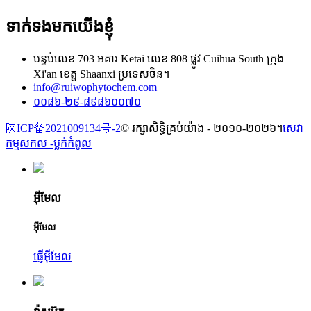
ទាក់ទងមកយើងខ្ញុំ
បន្ទប់លេខ 703 អគារ Ketai លេខ 808 ផ្លូវ Cuihua South ក្រុង
Xi'an ខេត្ត Shaanxi ប្រទេសចិន។
info@ruiwophytochem.com
០០៨៦-២៩-៨៩៨៦០០៧០
陕ICP备2021009134号-2
© រក្សាសិទ្ធិគ្រប់យ៉ាង - ២០១០-២០២៦។
សេវា
កម្មសកល -
ប្លក់​កំពូល
អ៊ីមែល
អ៊ីមែល
ផ្ញើអ៊ីមែល