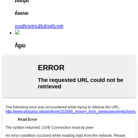
វ៉ាសប៊ុត
វ៉ាតសាស
០០៨៦១៣៤៨៤៩១៩៤១៣
កំពូល