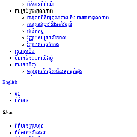
ព័ត៌មានពិព័រណ៍
ការគ្រប់គ្រងគុណភាព
ការត្រួតពិនិត្យគុណភាព និង ការធានាគុណភាព
ការស្រាវជ្រាវ និងអភិវឌ្ឍន៍
ផលិតកម្ម
វិញ្ញាបនបត្រផលិតផល
វិញ្ញាបនបត្រប៉ាតង់
វត្ថុធាតុដើម
ទំនាក់ទំនងមកយើងខ្ញុំ
ការរកឃើញ
មគ្គុទ្ទេសក៍ជ្រើសរើសអ្នកផ្គត់ផ្គង់
English
ផ្ទះ
ព័ត៌មាន
ព័ត៌មាន
ព័ត៌មានក្រុមហ៊ុន
ព័ត៌មានផលិតផល