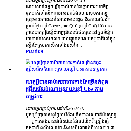
ដោយអ្នកគ្រប់គ្រងនៅលើ
26-07-14
ដោយសារតែអ្នកប្រើប្រាស់កាន់តែផ្តោតការយកចិត្ត
ទុកដាក់ទៅលើភាពចាស់ជរាដែលមានសុខភាពល្អ
សុខុមាលភាពសរសៃឈាមបេះដូង និងភាពរស់រវើក
ប្រចាំថ្ងៃ ម្សៅ Coenzyme Q10 (ម្សៅ CoQ10) បាន
ក្លាយជាគ្រឿងផ្សំដ៏ពេញនិយមបំផុតមួយនៅក្នុងទីផ្សារ
អាហារបំប៉នសកល។ មានវត្តមានដោយធម្មជាតិនៅក្នុង
ស្ទើរតែគ្រប់កោសិកាទាំងអស់នៃ...
អានបន្ថែម
ហេតុអ្វីបានជាម៉ាកអាហារកាន់តែច្រើនកំពុង
ជ្រើសរើសដំណោះស្រាយម្សៅ Ube តាម
តម្រូវការ
ដោយអ្នកគ្រប់គ្រងនៅលើ
26-07-07
អ្នកប្រើប្រាស់សព្វថ្ងៃនេះរំពឹងច្រើនជាងរសជាតិដ៏អស្ចារ្យ
— ពួកគេចង់បានផលិតផលដែលផលិតពីគ្រឿងផ្សំ
ធម្មជាតិ ពណ៌រស់រវើក និងបទពិសោធន៍ពិសេសៗ។ ជា