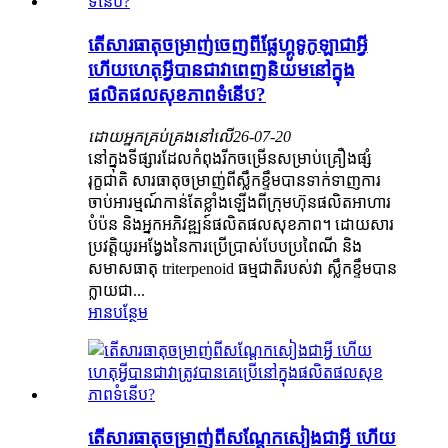
តើសារធាតុចម្រាញ់ចេញពីផ្លែហ្គូទូកូឡាជាអ្វី
ហើយហេតុអ្វីបានជាវាពេញនិយមនៅក្នុង
ផលិតផលសុខភាពទំនើប?
ដោយអ្នកគ្រប់គ្រងនៅលើ
26-07-20
នៅក្នុងទីផ្សារដែលកំពុងរីកចម្រើនសម្រាប់គ្រឿងផ្សំ
រុក្ខជាតិ សារធាតុចម្រាញ់ពីស្លឹកខ្ទឹមបានទាក់ទាញការ
ចាប់អារម្មណ៍កាន់តែខ្លាំងឡើងពីក្រុមហ៊ុនផលិតអាហារ
បំប៉ន និងអ្នកអភិវឌ្ឍន៍ផលិតផលសុខភាព។ ដោយសារ
ប្រវត្តិយូរអង្វែងនៃការប្រើប្រាស់បែបប្រពៃណី និង
សមាសធាតុ triterpenoid ធម្មជាតិរបស់វា ស្លឹកខ្ទឹមបាន
ក្លាយជា...
អានបន្ថែម
តើសារធាតុចម្រាញ់ពីសណ្តែកសៀងជាអ្វី ហើយ