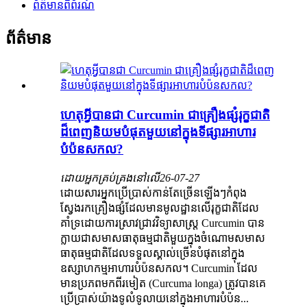
ព័ត៌មានពិព័រណ៍
ព័ត៌មាន
ហេតុអ្វីបានជា Curcumin ជាគ្រឿងផ្សំរុក្ខជាតិ
ដ៏ពេញនិយមបំផុតមួយនៅក្នុងទីផ្សារអាហារ
បំប៉នសកល?
ដោយអ្នកគ្រប់គ្រងនៅលើ
26-07-27
ដោយសារអ្នកប្រើប្រាស់កាន់តែច្រើនឡើងៗកំពុង
ស្វែងរកគ្រឿងផ្សំដែលមានមូលដ្ឋានលើរុក្ខជាតិដែល
គាំទ្រដោយការស្រាវជ្រាវវិទ្យាសាស្ត្រ Curcumin បាន
ក្លាយជាសមាសធាតុធម្មជាតិមួយក្នុងចំណោមសមាស
ធាតុធម្មជាតិដែលទទួលស្គាល់ច្រើនបំផុតនៅក្នុង
ឧស្សាហកម្មអាហារបំប៉នសកល។ Curcumin ដែល
មានប្រភពមកពីរមៀត (Curcuma longa) ត្រូវបានគេ
ប្រើប្រាស់យ៉ាងទូលំទូលាយនៅក្នុងអាហារបំប៉ន...