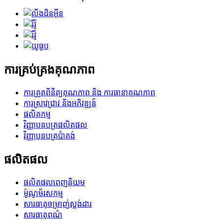
ការគ្រប់គ្រងគុណភាព
ការត្រួតពិនិត្យគុណភាព និង ការធានាគុណភាព
ការស្រាវជ្រាវ និងអភិវឌ្ឍន៍
ផលិតកម្ម
វិញ្ញាបនបត្រផលិតផល
វិញ្ញាបនបត្រប៉ាតង់
ផលិតផល
ផលិតផលពេញនិយម
ម៉ូណូម័រសកម្ម
សារធាតុចម្រាញ់ស្តង់ដារ
សារធាតុពណ៌