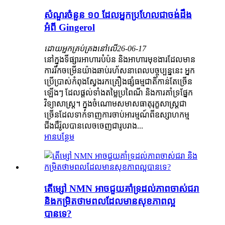
សំណួរចំនួន ១០ ដែលអ្នកប្រហែលជាចង់ដឹង
អំពី Gingerol
ដោយអ្នកគ្រប់គ្រងនៅលើ
26-06-17
នៅក្នុងទីផ្សារអាហារបំប៉ន និងអាហារមុខងារដែលមាន
ការរីកចម្រើនយ៉ាងឆាប់រហ័សនាពេលបច្ចុប្បន្ននេះ អ្នក
ប្រើប្រាស់កំពុងស្វែងរកគ្រឿងផ្សំធម្មជាតិកាន់តែច្រើន
ឡើងៗ ដែលផ្តល់ទាំងតម្លៃប្រពៃណី និងការគាំទ្រផ្នែក
វិទ្យាសាស្ត្រ។ ក្នុងចំណោមសមាសធាតុរុក្ខសាស្ត្រជា
ច្រើនដែលទាក់ទាញការចាប់អារម្មណ៍ពីឧស្សាហកម្ម
ជីងជឺរ៉ូលបានលេចចេញជារូបរាង...
អានបន្ថែម
តើម្សៅ NMN អាចជួយគាំទ្រដល់ភាពចាស់ជរា
និងកម្រិតថាមពលដែលមានសុខភាពល្អ
បានទេ?