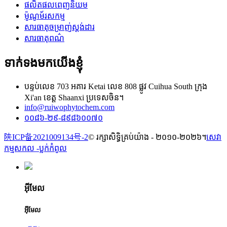
ផលិតផលពេញនិយម
ម៉ូណូម័រសកម្ម
សារធាតុចម្រាញ់ស្តង់ដារ
សារធាតុពណ៌
ទាក់ទងមកយើងខ្ញុំ
បន្ទប់លេខ 703 អគារ Ketai លេខ 808 ផ្លូវ Cuihua South ក្រុង
Xi'an ខេត្ត Shaanxi ប្រទេសចិន។
info@ruiwophytochem.com
០០៨៦-២៩-៨៩៨៦០០៧០
陕ICP备2021009134号-2
© រក្សាសិទ្ធិគ្រប់យ៉ាង - ២០១០-២០២៦។
សេវា
កម្មសកល -
ប្លក់​កំពូល
អ៊ីមែល
អ៊ីមែល