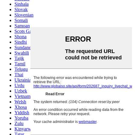
Sinhala
Slovak
Slovenian
Somali
Samoan
Scots Gaelic
Shona
Sindhi
Sundanese
Swahili
Tajik
Tamil
Telugu
Thai
Ukrainian
Urdu
Uzbek
Vietnamese
Welsh
Xhosa
Yiddish
Yoruba
Zulu
Kinyarwanda
Tatar