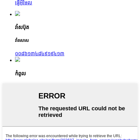
ផ្ញើអ៊ីមែល
វ៉ាសប៊ុត
វ៉ាតសាស
០០៨៦១៣៤៨៤៩១៩៤១៣
កំពូល