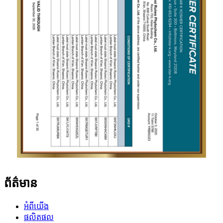
ព័ត៌មាន
អំពីយើង
ផលិតផល