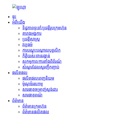
ផ្ទះ
អំពីយើង
ទិដ្ឋភាពទូទៅ/ប្រវត្តិរូបក្រុមហ៊ុន
តារាងអង្គការ
ប្រវត្តិសាស្ត្រ
វប្បធម៌
ការបណ្តុះបណ្តាលបុគ្គលិក
កិត្តិយស/ពានរង្វាន់
សកម្មភាព/ការតាំងពិព័រណ៍
សំណួរដែលសួរញឹកញាប់
ផលិតផល
ផលិតផលពេញនិយម
ម៉ូណូម័រសកម្ម
សារធាតុចម្រាញ់ស្តង់ដារ
សារធាតុពណ៌
ព័ត៌មាន
ព័ត៌មានក្រុមហ៊ុន
ព័ត៌មានផលិតផល