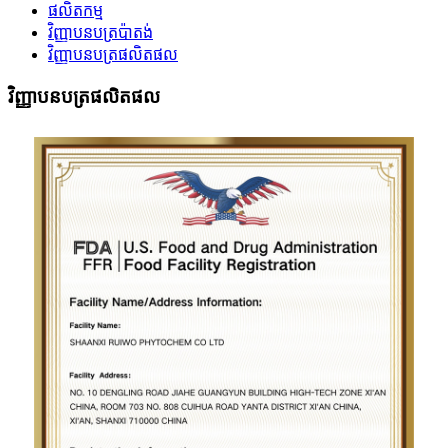
ផលិតកម្ម
វិញ្ញាបនបត្រប៉ាតង់
វិញ្ញាបនបត្រផលិតផល
វិញ្ញាបនបត្រផលិតផល