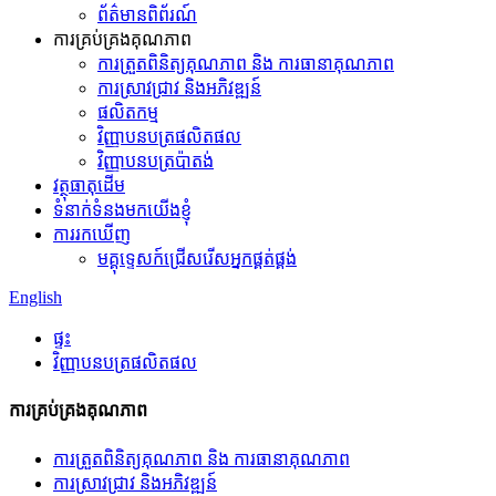
ព័ត៌មានពិព័រណ៍
ការគ្រប់គ្រងគុណភាព
ការត្រួតពិនិត្យគុណភាព និង ការធានាគុណភាព
ការស្រាវជ្រាវ និងអភិវឌ្ឍន៍
ផលិតកម្ម
វិញ្ញាបនបត្រផលិតផល
វិញ្ញាបនបត្រប៉ាតង់
វត្ថុធាតុដើម
ទំនាក់ទំនងមកយើងខ្ញុំ
ការរកឃើញ
មគ្គុទ្ទេសក៍ជ្រើសរើសអ្នកផ្គត់ផ្គង់
English
ផ្ទះ
វិញ្ញាបនបត្រផលិតផល
ការគ្រប់គ្រងគុណភាព
ការត្រួតពិនិត្យគុណភាព និង ការធានាគុណភាព
ការស្រាវជ្រាវ និងអភិវឌ្ឍន៍