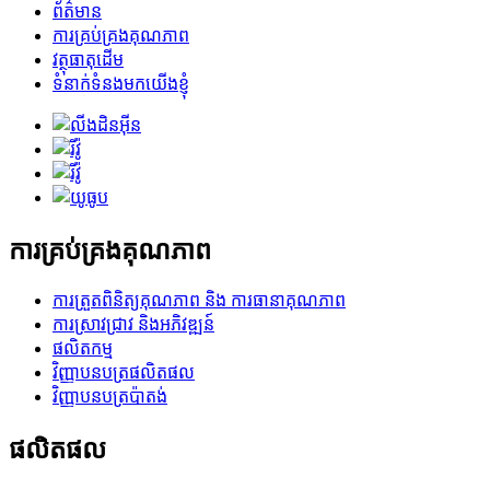
ព័ត៌មាន
ការគ្រប់គ្រងគុណភាព
វត្ថុធាតុដើម
ទំនាក់ទំនងមកយើងខ្ញុំ
ការគ្រប់គ្រងគុណភាព
ការត្រួតពិនិត្យគុណភាព និង ការធានាគុណភាព
ការស្រាវជ្រាវ និងអភិវឌ្ឍន៍
ផលិតកម្ម
វិញ្ញាបនបត្រផលិតផល
វិញ្ញាបនបត្រប៉ាតង់
ផលិតផល