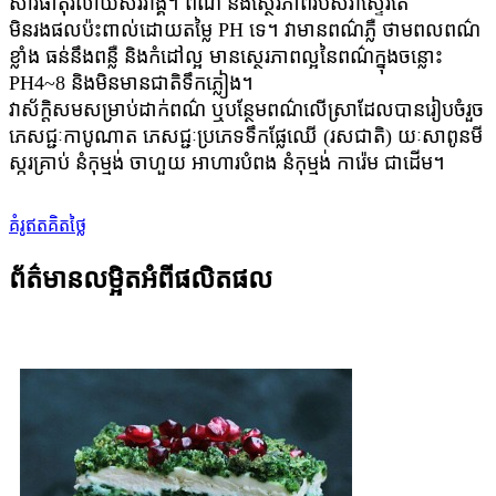
សារធាតុរំលាយសរីរាង្គ។ ពណ៌ និងស្ថេរភាពរបស់វាស្ទើរតែ
មិនរងផលប៉ះពាល់ដោយតម្លៃ PH ទេ។ វាមានពណ៌ភ្លឺ ថាមពលពណ៌
ខ្លាំង ធន់នឹងពន្លឺ និងកំដៅល្អ មានស្ថេរភាពល្អនៃពណ៌ក្នុងចន្លោះ
PH4~8 និងមិនមានជាតិទឹកភ្លៀង។
វាស័ក្តិសមសម្រាប់ដាក់ពណ៌ ឬបន្ថែមពណ៌លើស្រាដែលបានរៀបចំរួច
ភេសជ្ជៈកាបូណាត ភេសជ្ជៈប្រភេទទឹកផ្លែឈើ (រសជាតិ) យៈសាពូនមី
ស្ករគ្រាប់ នំកុម្មង់ ចាហួយ អាហារបំពង នំកុម្មង់ ការ៉េម ជាដើម។
គំរូឥតគិតថ្លៃ
ព័ត៌មានលម្អិតអំពីផលិតផល