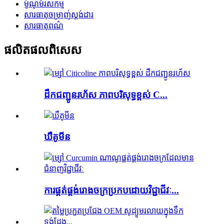
ម៉ូណូម័រសកម្ម
សារធាតុចម្រាញ់ស្តង់ដារ
សារធាតុពណ៌
ផលិតផល​ពិសេស
ដឹកជញ្ជូនរហ័ស ភាពបរិសុទ្ធខ្ពស់ C...
ឃឺគូមីន
ការផ្គត់ផ្គង់រោងចក្រប្រកបដោយវិជ្ជាជីវៈ...