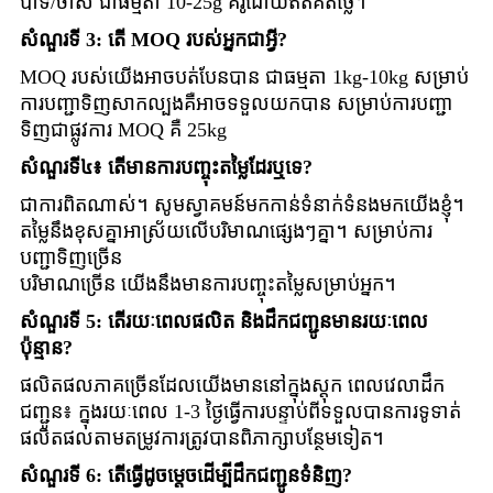
បាទ/ចាស៎ ជាធម្មតា 10-25g គំរូដោយឥតគិតថ្លៃ។
សំណួរទី 3: តើ MOQ របស់អ្នកជាអ្វី?
MOQ របស់យើងអាចបត់បែនបាន ជាធម្មតា 1kg-10kg សម្រាប់
ការបញ្ជាទិញសាកល្បងគឺអាចទទួលយកបាន សម្រាប់ការបញ្ជា
ទិញជាផ្លូវការ MOQ គឺ 25kg
សំណួរទី៤៖ តើមានការបញ្ចុះតម្លៃដែរឬទេ?
ជាការពិតណាស់។ សូមស្វាគមន៍មកកាន់ទំនាក់ទំនងមកយើងខ្ញុំ។
តម្លៃនឹងខុសគ្នាអាស្រ័យលើបរិមាណផ្សេងៗគ្នា។ សម្រាប់ការ
បញ្ជាទិញច្រើន
បរិមាណច្រើន យើងនឹងមានការបញ្ចុះតម្លៃសម្រាប់អ្នក។
សំណួរទី 5: តើរយៈពេលផលិត និងដឹកជញ្ជូនមានរយៈពេល
ប៉ុន្មាន?
ផលិតផលភាគច្រើនដែលយើងមាននៅក្នុងស្តុក ពេលវេលាដឹក
ជញ្ជូន៖ ក្នុងរយៈពេល 1-3 ថ្ងៃធ្វើការបន្ទាប់ពីទទួលបានការទូទាត់
ផលិតផលតាមតម្រូវការត្រូវបានពិភាក្សាបន្ថែមទៀត។
សំណួរទី 6: តើធ្វើដូចម្តេចដើម្បីដឹកជញ្ជូនទំនិញ?