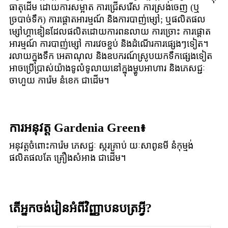
ធាតុដើម ដោយការសម្អាត ការជ្រើសរើស ការស្រង់ចេញ (ឬ
ច្របាច់ទឹក) ការផ្តោតអារម្មណ៍ និងការបាញ់ម្សៅ; ឬផលិតផល
ម្សៅហ្គាឌៀនដែលផលិតដោយការពនលាយ ការច្រោះ ការផ្តោត
អារម្មណ៍ ការបាញ់ម្សៅ ការវេចខ្ចប់ និងដំណើរការផ្សេងៗទៀត។
រលាយក្នុងទឹក អេតាណុល និងឧបករណ៍ស្រូបយកទឹកផ្សេងទៀត
អាចប្រើប្រាស់យ៉ាងទូលំទូលាយនៅក្នុងម្ហូបអាហារ និងភេសជ្ជៈ
ចាហួយ ការ៉េម នំខេក ជាដើម។
ការអនុវត្ត Gardenia Green៖
អនុវត្តចំពោះការ៉េម ភេសជ្ជៈ ស្ករគ្រាប់ យៈសាពូនមី នំកុម្មង់
ផលិតផលតែ គ្រឿងសំអាង ជាដើម។
តើអ្នកចង់រៀនអំពីវិញ្ញាបនបត្រអ្វី?