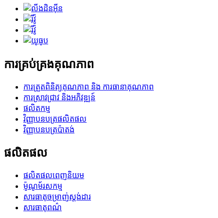
ការគ្រប់គ្រងគុណភាព
ការត្រួតពិនិត្យគុណភាព និង ការធានាគុណភាព
ការស្រាវជ្រាវ និងអភិវឌ្ឍន៍
ផលិតកម្ម
វិញ្ញាបនបត្រផលិតផល
វិញ្ញាបនបត្រប៉ាតង់
ផលិតផល
ផលិតផលពេញនិយម
ម៉ូណូម័រសកម្ម
សារធាតុចម្រាញ់ស្តង់ដារ
សារធាតុពណ៌