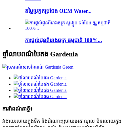
តម្លៃប្រកួតប្រជែង OEM Water...
ការផ្តល់ជូនពីរោងចក្រ ធម្មជាតិ 100%...
ថ្នាំលាបពណ៌បៃតង Gardenia
ការពិពណ៌នាខ្លី៖
វាងាយរលាយក្នុងទឹក និងដំណោះស្រាយអេតាណុល មិនរលាយក្នុង