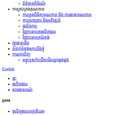
ព័ត៌មានពិព័រណ៍
ការគ្រប់គ្រងគុណភាព
ការត្រួតពិនិត្យគុណភាព និង ការធានាគុណភាព
ការស្រាវជ្រាវ និងអភិវឌ្ឍន៍
ផលិតកម្ម
វិញ្ញាបនបត្រផលិតផល
វិញ្ញាបនបត្រប៉ាតង់
វត្ថុធាតុដើម
ទំនាក់ទំនងមកយើងខ្ញុំ
ការរកឃើញ
មគ្គុទ្ទេសក៍ជ្រើសរើសអ្នកផ្គត់ផ្គង់
English
ផ្ទះ
ផលិតផល
សារធាតុពណ៌
ប្រភេទ
ផលិតផលពេញនិយម