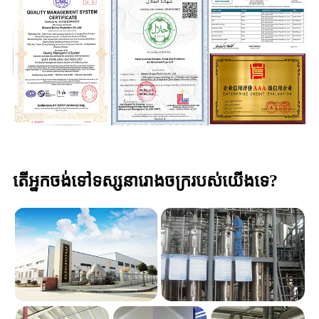
តើអ្នកចង់ទៅទស្សនារោងចក្ររបស់យើងទេ?