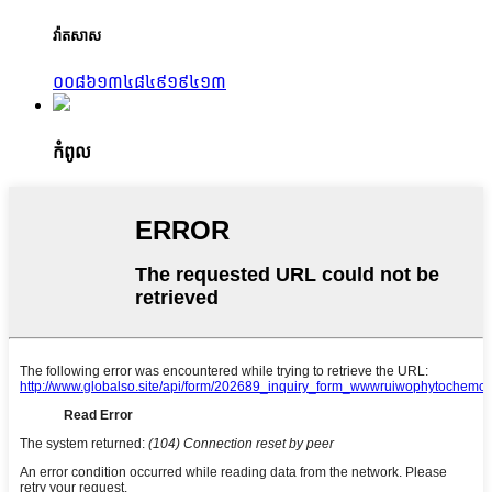
វ៉ាតសាស
០០៨៦១៣៤៨៤៩១៩៤១៣
កំពូល