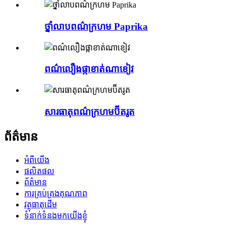
ថ្នាំលាបពណ៌ក្រហម Paprika
ពណ៌លឿងផ្កាខាត់ណាខៀវ
សារធាតុពណ៌ក្រហមប៊ីតរូត
ព័ត៌មាន
អំពីយើង
ផលិតផល
ព័ត៌មាន
ការគ្រប់គ្រងគុណភាព
វត្ថុធាតុដើម
ទំនាក់ទំនងមកយើងខ្ញុំ