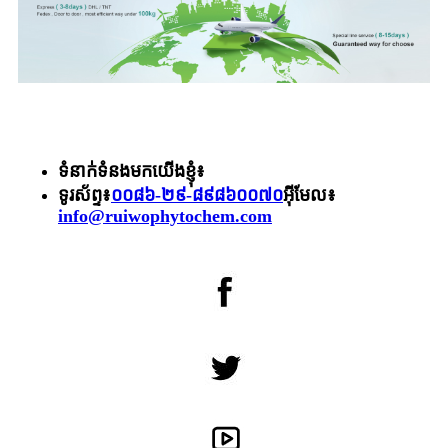
ទំនាក់ទំនងមកយើងខ្ញុំ៖
ទូរស័ព្ទ៖
០០៨៦-២៩-៨៩៨៦០០៧០
អ៊ីមែល៖
info@ruiwophytochem.com