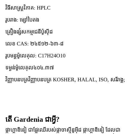
វិធីសាស្ត្រ​វិភាគ
: HPLC
រូបរាង
: ម្សៅបៃតង
គ្រឿងផ្សំសកម្ម
ជេនីប៉ូស៊ីដ
លេខ CAS
: ២៤៥១២-៦៣-៨
រូបមន្តម៉ូលេគុល
: C17H24O10
ទម្ងន់ម៉ូលេគុល
៤០៤.៣៧
វិញ្ញាបនបត្រ
វិញ្ញាបនបត្រ KOSHER, HALAL, ISO, សរីរាង្គ;
តើ Gardenia ជាអ្វី?
ផ្កាហ្គាឌិនៀ ជាផ្លែឈើរបស់ផ្កាចាស្មីនូអ៊ីដ ផ្កាហ្គាឌិនៀ ដែលជា