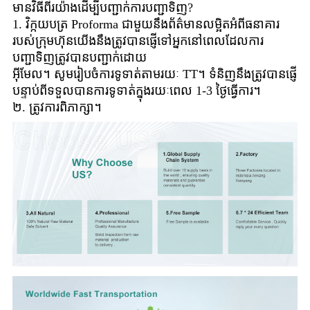
មានវិធីពីរយ៉ាងដើម្បីបញ្ជាក់ការបញ្ជាទិញ?
1. វិក្កយបត្រ Proforma ជាមួយនឹងព័ត៌មានលម្អិតអំពីធនាគារ
របស់ក្រុមហ៊ុនយើងនឹងត្រូវបានផ្ញើទៅអ្នកនៅពេលដែលការ
បញ្ជាទិញត្រូវបានបញ្ជាក់ដោយ
អ៊ីមែល។ សូមរៀបចំការទូទាត់តាមរយៈ TT។ ទំនិញនឹងត្រូវបានផ្ញើ
បន្ទាប់ពីទទួលបានការទូទាត់ក្នុងរយៈពេល 1-3 ថ្ងៃធ្វើការ។
២. ត្រូវការពិភាក្សា។