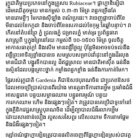
រុក្ខជាតិមួយប្រភេទនៅក្នុងគ្រួសារ Rubiaceae។ ផ្កាហ្គាឌិនៀជា
ដើមឈើតូចមួយ មានកម្ពស់ ០.៣-៣ ម៉ែត្រ ពន្លកច្រើនតែ
មានរោមខ្លីៗ មែករាងស៊ីឡាំង ពណ៌ប្រផេះ។ វាចេញផ្កាចាប់ពីខែ
មីនាដល់ខែកក្កដា និងចាប់ពីខែឧសភាដល់ខែកុម្ភៈនៃឆ្នាំបន្ទាប់។ វា
កើតនៅតំបន់ព្រៃ ភ្នំ ជ្រលងភ្នំ ជម្រាលភ្នំ មាត់អូរ ប្រព័ន្ធធារា
សាស្រ្តពី ឬក្នុងព្រៃនៅរយៈកម្ពស់ពី ១០-១៥០០ ម៉ែត្រ ចូលចិត្ត
អាកាសធាតុក្តៅ និងសើម មានពន្លឺថ្ងៃល្អ ប៉ុន្តែមិនអាចទប់ទល់នឹង
ពន្លឺព្រះអាទិត្យខ្លាំងបានទេ សមស្របសម្រាប់ដាំដុះនៅក្នុងដីរលុង
មានជីជាតិ បង្ហូរទឹកបានល្អ ដីឥដ្ឋស្រាល មានជាតិអាស៊ីត ធន់នឹង
ឧស្ម័នដែលបង្កគ្រោះថ្នាក់ កម្លាំងពន្លកខ្លាំង ធន់នឹងការកាត់មែក។
ផ្លែ​របស់​រុក្ខជាតិ Gardenia គឺជា​ឱសថបុរាណ​ចិន ជា​ប្រភព​ឱសថ​
ដែល​អាច​ប្រើប្រាស់​បាន​ពីរ​យ៉ាង មាន​តួនាទី​ការពារ​ថ្លើម ប្រឆាំង​ជំងឺ​
អាសន្នរោគ បន្ថយ​សម្ពាធ​ឈាម បន្ធូរ​អារម្មណ៍ បន្ថយ​
ការកកឈាម ហើម និង​ផ្សេងៗ​ទៀត។ វា​ត្រូវ​បាន​គេ​ប្រើ​ជាទូទៅ​នៅ​
ក្នុង​គ្លីនិក​វេជ្ជសាស្ត្រ​បុរាណ​ចិន ដើម្បី​ព្យាបាល​ជំងឺ​រលាក​ថ្លើម​
ដោយសារ​ខាន់លឿង របួស​សរសៃពួរ លើសឈាម ទឹកនោមផ្អែម
និង​ជំងឺ​ផ្សេងៗ​ទៀត។
ម្សៅពណ៌ផ្កាហ្គាឌៀនត្រូវបានផលិតចេញពីផ្លែហ្គាឌៀនស្រស់ជាវត្ថុ