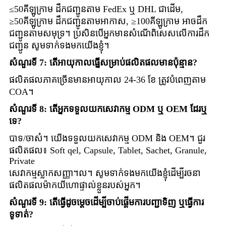
≤50គីឡូក្រាម ដឹកជញ្ជូនតាម FedEx ឬ DHL ជាដើម,
≥50គីឡូក្រាម ដឹកជញ្ជូនតាមអាកាស, ≥100គីឡូក្រាម អាចដឹក
ជញ្ជូនតាមសមុទ្រ។ ប្រសិនបើអ្នកមានសំណើពិសេសលើការដឹក
ជញ្ជូន សូមទាក់ទងមកយើងខ្ញុំ។
សំណួរទី 7: តើអាយុកាលធ្នើសម្រាប់ផលិតផលមានប៉ុន្មាន?
ផលិតផលភាគច្រើនមានអាយុកាល 24-36 ខែ ត្រូវបំពេញតាម
COA។
សំណួរទី 8: តើអ្នកទទួលយកសេវាកម្ម ODM ឬ OEM ដែរឬ
ទេ?
បាទ/ចាស៎។ យើងទទួលយកសេវាកម្ម ODM និង OEM។ ជួរ
ផលិតផល៖ Soft qel, Capsule, Tablet, Sachet, Granule,
Private
សេវាកម្មស្លាកសញ្ញា។ល។ សូមទាក់ទងមកយើងខ្ញុំដើម្បីរចនា
ផលិតផលម៉ាកយីហោផ្ទាល់ខ្លួនរបស់អ្នក។
សំណួរទី 9: តើធ្វើដូចម្តេចដើម្បីចាប់ផ្តើមការបញ្ជាទិញ ឬធ្វើការ
ទូទាត់?