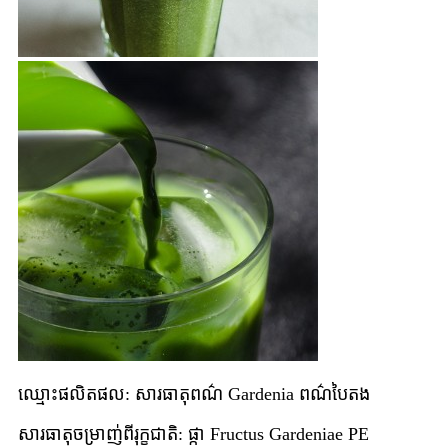
ឈ្មោះផលិតផល
: សារធាតុពណ៌ Gardenia ពណ៌បៃតង
សារធាតុចម្រាញ់ពីរុក្ខជាតិ
: ផ្កា Fructus Gardeniae PE