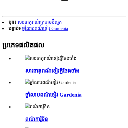
មុន៖
សារធាតុពណ៌ក្រហមប៊ីតរូត
បន្ទាប់៖
ថ្នាំលាបពណ៌ខៀវ Gardenia
ប្រភេទផលិតផល
សារធាតុពណ៌ខៀវភ្លឺចែងចាំង
ថ្នាំលាបពណ៌ខៀវ Gardenia
ពណ៌ការ៉ូទីន