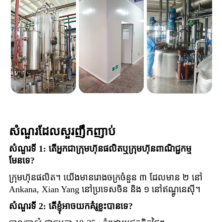
សំណួរដែលសួរញឹកញាប់
សំណួរទី 1: តើអ្នកជាក្រុមហ៊ុនផលិតឬក្រុមហ៊ុនពាណិជ្ជកម្ម
មែនទេ?
ក្រុមហ៊ុនផលិត។ យើងមានរោងចក្រចំនួន ៣ ដែលមាន ២ នៅ
Ankana, Xian Yang នៅប្រទេសចិន និង ១ នៅឥណ្ឌូនេស៊ី។
សំណួរទី 2: តើខ្ញុំអាចយកគំរូខ្លះបានទេ?