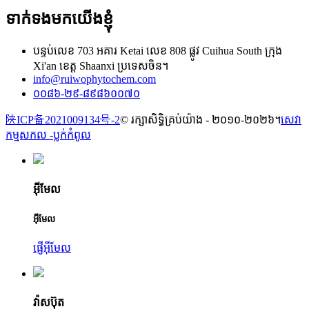
ទាក់ទងមកយើងខ្ញុំ
បន្ទប់លេខ 703 អគារ Ketai លេខ 808 ផ្លូវ Cuihua South ក្រុង
Xi'an ខេត្ត Shaanxi ប្រទេសចិន។
info@ruiwophytochem.com
០០៨៦-២៩-៨៩៨៦០០៧០
陕ICP备2021009134号-2
© រក្សាសិទ្ធិគ្រប់យ៉ាង - ២០១០-២០២៦។
សេវា
កម្មសកល -
ប្លក់​កំពូល
អ៊ីមែល
អ៊ីមែល
ផ្ញើអ៊ីមែល
វ៉ាសប៊ុត