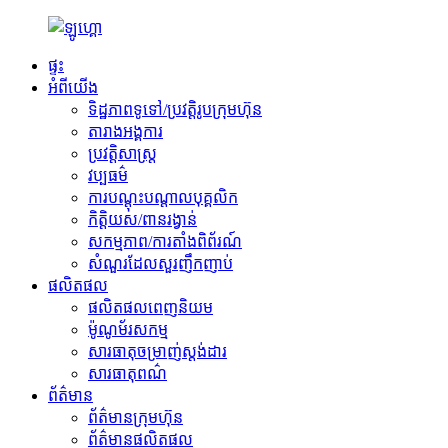
ផ្ទះ
អំពីយើង
ទិដ្ឋភាពទូទៅ/ប្រវត្តិរូបក្រុមហ៊ុន
តារាងអង្គការ
ប្រវត្តិសាស្ត្រ
វប្បធម៌
ការបណ្តុះបណ្តាលបុគ្គលិក
កិត្តិយស/ពានរង្វាន់
សកម្មភាព/ការតាំងពិព័រណ៍
សំណួរដែលសួរញឹកញាប់
ផលិតផល
ផលិតផលពេញនិយម
ម៉ូណូម័រសកម្ម
សារធាតុចម្រាញ់ស្តង់ដារ
សារធាតុពណ៌
ព័ត៌មាន
ព័ត៌មានក្រុមហ៊ុន
ព័ត៌មានផលិតផល